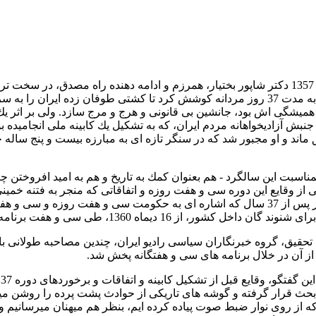
روز 16 ديماه 1357 دكتر شاپور بختيار، همرزم و ادامه دهنده راه مصدق، در 
22 بهمن ماه به مدت 37 روز مردانه كوشش كرد تا كشتی طوفان زده ايران
 هميشگی اش بود، جانشين بی قانونی و هرج و مرج سازد. ولی بر اثر 
نبش آزاديخواهانه مردم ايران، كه به تشكيل يك كابينه ملی انجاميده بو
 ماند و او مجبور شد كه در سنگر تازه ای به مبارزه بيست و پنج ساله خ
بمناسبت اين سالگرد - هم بعنوان كمك به تاريخ و هم به اميد افروختن چر
 از وقايع اين دوره سی و هفت روزه و اتفاقاتی كه منجر به فتنه خمين
عنوان 37 روز پس از 37 سال كه اشاره ای به حكومت سی و هفت روزه و س
 داخل كشور، از 16 ديماه 1360، طی سی و هفت برنامه، بطور روزانه پخش شد.
 تحقيق، گروه خبرنگاران سياسی راديو ايران، چندين مصاحبه طولانی با د
 آن در خلال برنامه های سی و هفتگانه پخش شد.
ا
 بحث قرار گرفته و گوشه های تاريكی از حوادث پشت پرده را روشن م
كه از روی نوار ضبط صوت پياده كرده ايم، بنظر هم ميهنان ميرسانيم و ام