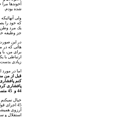
آخوندها مرا 
شده بودم.
ولی آنهائيكه
كه خود را بص
يك مرد وطن د
جز وظيفه خو
در اين صورت 
هائی كه در م
برای من، با 
ارتباطی با يك
زيادی بدست 
اما در مورد 
قبل از من مف
كنم پافشاری 
پافشاری كرد
44 و 45 متمم قانون اساسی را دقيقا ً رعايت خواهد كرد.
45 اجرای ق
آرزوی هميشگ
استقلال و س