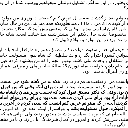
 بختيار، در اين سالگرد تشكيل دولتتان ميخواهيم بپرسيم شما در آن
د؟
سال يعنی بعد از كودتای 28 مرداد 1332 ، همانطوريكه همه ميدان
بق قانون اساسی بودم و وقتی كه وضعی پيش آمد كه امكان نخست وز
مخصوصا َ شانه خالی بكنم، اين بيشتر شبيه بيك خيانت است، شانه خال
وست بايد در اين موارد و مواقع قبول كند.
ت خودمان بعد از سقوط دولت دكتر مصدق، همواره طرفدار انتخابات آ
وانين كشور احترام بگذارد و يك سلطنتی كه شاه بدون مسئوليت خاص و
استقلال و وحدت ملی باشد، بوديم. آنچه را كه من پيشنهاد كردم قبل 
نخست وزيری انجام دادم، خواسته تمام دوران 25 سالهُ عنا
ازی ليبرال بناميم - بود.
شته بود قبول كردم، سفسطه محض است
برای آنكه وقتی كه من قبول
 بود. وقتی كه دكتر مصدق قبول كرد كه نخست وزير همان پادشاه بش
تخابات آزاد بود، برای ملی كردن صننعت نفت بود و برای رفورمهای اسا
كرديد، آنچه را كه ميتوانم عرض كنم اينست كه سعی كردم در آخرين 
ا نميكرد، قبول مسئوليت بكنم
و نهراسم از اينكه عده ای - كه امروز م
البته آنهائی كه تربيت سياسی نداشتند معذور بودند، ولی آنهائی هم كه
ند، سرزنش كردند و امروز در كمال شرمندگی يا در زندان يا در مخفی 
دگی ميكنند.