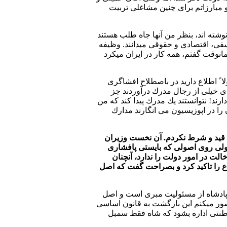
 مبارزاتم برای چنين مشاغلی تربيت
وشته اند، بنظر من آنها جاه طلب هستند
سفی، اقتصادی و حقوقی ميدانند. وظيفه
وقت گفتم، همه كار در ايران ميكرد
ا ً اطلاع داريد در باصطلاح افشاگری
ای خيلی از رجال مدرك درآوردند جز
ند! نتوانستند يك مدرك پيدا كند كه من
 را در اپوزيسيون می انگارند مدارك
قيد و شرط نكردم. آن نخست وزيران
 ولی روی اصولی كه بايستی پافشاری
ت در امور دولت را ندارد، آنچنان
 را تاكيد كرد و بصراحت گفت كه اصل
ت كه صراحت دارد شخص پادشاه از مسئوليت مبری است و اصل
صور ميكنم اين بازگشت به قانون اساسی
نتی اداره بشود كه شاه فقط سمبل