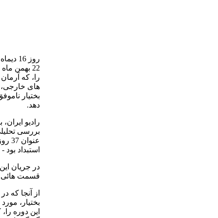
را، كه آرمان
های خارجی، ج
بختيار ناموفق
دهد.
راديو ايران، 
بررسی تحليلی
استبداد بود - برای شنوند گان
در جريان اين
قسمت هائی از
بختيار، مورد
اين دوره را، 