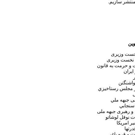
 منتشر سازيم.
ين
خست وزيری
 نخست وزيری
 و حرمت به قانون
ايران
واشنگتن
از مجلس رستاخيزي
ی
 جبهه ملي
 سنجابي
و رهبری جبهه ملی
ات نوفل لوشاتو
ر امريكا
درتها
و قره باغي