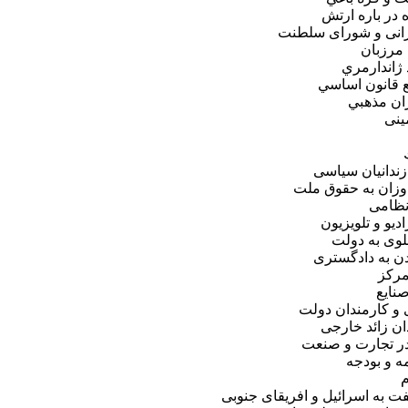
 در باره ارتش
رانی و شورای سلطنت
مرزبان
 ژاندارمري
ع قانون اساسي
ان مذهبي
ينی
زندانيان سياسی
وزان به حقوق ملت
نظامی
ديو و تلويزيون
پهلوی به دولت
ن به دادگستری
مركز
نايع
 و كارمندان دولت
ان زائد خارجی
ر تجارت و صنعت
ه و بودجه
م
 به اسرائيل و افريقای جنوبی