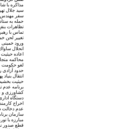
مذاكره با شاه
سيد جلال ته
سفر مهندس 
حمله به ستاد
تظاهرات بنف
تماس با رهبر
تغيير لحن خم
ورود خمينی
انحلال ساواك
اعاده حيثيت 
محاكمه متجا
لغو حكومت 
حدود آزادی را
انتقال بنياد 
حيثيت بخشيد
برنامه عدم ت
كشاورزی و ص
دستگاه اداری
اخراج كارمند
عدم دخالت د
سازمان برنام
مبارزه با تور
قطع صدور نفت