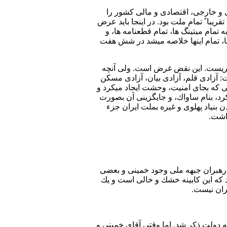
 و خارجی، اقتصادی و مالی كشور را
ريبا ً تمام ملت بود. در اينجا بايد عرض
تمام ميتينگ ها، تمام قطعنامه ها، و
ها، تمام اينها خلاصه ميشد در شش هفت
يگريست. اين نقض غرض است. ولی آنچه
25 سال مبارزه دائما ً ميخواست: آزادی قلم، آزادی بيان، آزادی مسكن
هی كه بجای امنيت، وحشت ايجاد ميكرد و
رد، بنام ساواك، و جايگزينی آن بصورت
 بنياد پهلوی و غيره بملت ايران جزء
ز رهبران جبهه ملی وجود خمينی و بعضی
د كه اين كابینه خشك و خالی است و يك
ران نيست.
 دولت ذكر شد. اما وقتی آقای خمينی و