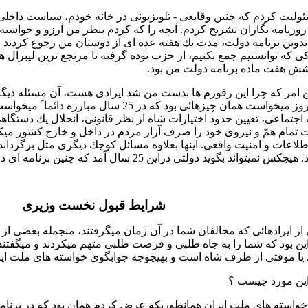
ليت كردم كه چنين وقايعی - تلويزيونی در خانه خودم، سياست داخلی
روزنامه نگاران تشريح كردم. آنچه را كه كردم بنظر من آرزو و خواسته تق
تدوين برنامه دولت، مدت يك هفته عده ای از دوستان من رجوع كردند به 
كی كه توانستيم جمع بكنيم، از حزب توده گرفته تا مرتجع ترين ليبرال 
شش هفت ماده برنامه دولت من بود.
اين امر كه چرا اين رفورم ها بدست من شد ايرادی هست، آن مسئله د
را كه ملت آنروز ميخواست همان چيزهائی بود كه در 
 اجتماعی، تعيين حدود اختيارات شاه از نظر قانونی، انحلال يك دستگا
 تمام همّ و نيروی خود را صرف آزار مردم در داخل و خارج كشور ميك
لاعات و امنيت واقعي. اينها بعلاوه مسائل كوچك ديگری مثل برگرداندن
نميتواند بگويد دولتی دراين 25 سال آمد كه چنين برنامه ای داشت.
شرايط قبول نخست وزيری
از ايرادهائی كه مخالفان شما در آن زمان ميگرفتند، منجمله بعضی ا
اين بود كه شما را به جاه طلبی و فرصت طلبی متهم ميكردند و ميگفتن
 يا موقتی از طرف شاه است و بهيچوجه جوابگوی خواسته های ملت اي
اين مورد چيست ؟
خواسته های ملت ايران همانطوريكه عرض كردم همان بود كه در برنامه