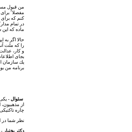
من قبول مسئو
مفصلا ً برای 
كنم كه برای 
در تمام مدار
ماده كه اين 
حالا اگر به 
و كار، عدالت
بجای اطلاعات
يك سازمان اط
برنامه من بود. هيچكس 
سئوال -
يكی 
از مذهبيون، 
چاره تاكتيكی
نظر شما در 
دكتر بختيار
- 