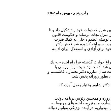
چاپ پنجم - بهمن ماه 1362
سخت ترين شرايط، دولت خود را تشكيل داد و تا
 را به سر منزل نجات برساند و حكومت قانون
يك توطئه عظيم داخلی به كمك قدرت
د، به بيراهه كشيده شد. تلاش دكتر
ود برای آزادی و استقلال ايران ادامه
اغ حوادث گذشته فرا راه آينده - به يك
ی شد، دست زد. نتيجه اين بررسی با
ی و هفت سال مبارزه دكتر بختيار با فاشيسم و
كتر شاپور بختيار بعمل آورد، كه
ز آنجا كه در اين گفتگو، وقايع قبل از تشكيل كابينه و اتفاقات و برخوردهای دوره 37 روزه و همچنين رئوس برنامه دولت
يسازد، ما متن مصاحبه های مربوط به
يدواريم در آينده نزديكی بتوانيم دنباله