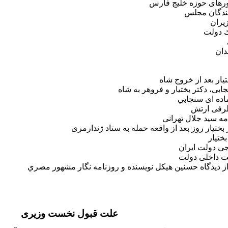
ورهای حوزه خليج فارس
يندگان مجلس
يران
 دولت
دان
ختيار بعد از خروج شاه
ابی، دكتر بختيار و فروهر به شاه
اده ای سنجابي
طرفی ارتش
مه سيد جلال تهرانی
بختيار روز بعد از واقعه حمله به ستاد ژندارمری
ختيار
 دولت ايران
 داخلی دولت
از ديدگاه حسنين هيكل نويسنده و روزنامه نگار مشهور مصري
علت قبول نخست وزيری