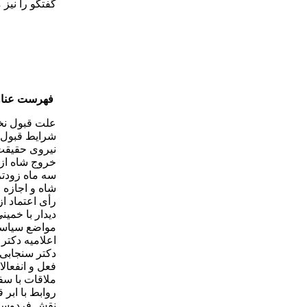
گفتگو را نيز
فهرست عناو
علت قبول ن
شرايط قبول
نيروی حقيقت
خروج شاه از 
سه ماه زودتر
شاه و اجازه 
رأی اعتماد 
ديدار با خمين
مواضع سياسی
اعلاميه دكتر
دكتر سنجابی 
فعل و انفعال
ملاقات با سفي
روابط با ابر ق
نقش فردوست 