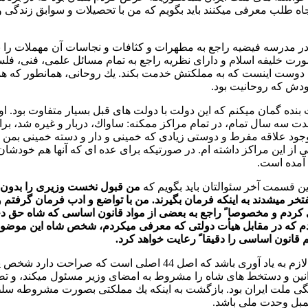
جاه طلب معرفی ميكنند بايد بگويم كه من با تحصيلات و سوابق زندگی و
 در مدرسه فيضيه راجع به مطهرات و كثافات و نجاسات آن مهملات را ن
ورت خليفه اسلام و دارای نظريه راجع به تمام مسائل علمی، فنی، فل
وست اينست كه به مملكتش خدمت بكند. يك روحانی، همانطور كه همان
دش كه روحانيت بود.
بنده گمان ميكنم كه اين دولت با دولت های قبل بسيار متفاوت بود. اول
دت سه سال تمام، در تمام مراكز ممكنه: ساواك، دربار و غيره شد، بر
وجود علاقه مفرط و دوستی زيادی كه خمينی و دار و دسته خمينی بمن دار
ی از اين مراكز داشته ام. در صورتيكه برای عده ای كه آنها هم خودشان
آمده است.
اين قسمت آخر سئوالتان بايد بگويم كه
من قبول نخست وزيری را بدون 
تخر ميشدند به اينكه فرمان بگيرند. من با تواضع و ادب فرمان گرفتم
كردم و مخصوصا ً راجع به بعضی از مواد قانون اساسی كه شاه حق دخال
م كه در مقابل هيأت دولتی كه معرفی ميكردم، شخص شاه اين موضوع
خيال نميكنم لازم به ياد آوری باشد كه اصل 44 اصلی اس
وانين و دستخط های شاه را مشروط به امضای وزير مسئول ميكند، و ت
ی ملت ايران بود. بازگشت به اينكه يك مملكتی بصورت مشروطه سلط
مبل وحدت ملی باشد.