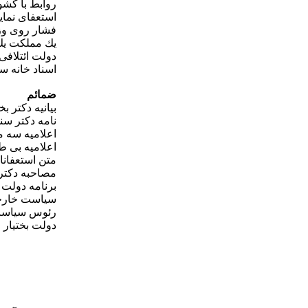
روابط با كش
استعفای نما
فشار روی وز
يك مملكت يك
دولت ائتلافی
اسناد خانه س
ضمائم
بيانيه دكتر ب
نامه دكتر سنج
اعلاميه سه م
اعلاميه بی 
متن استعفانا
مصاحبه دكتر 
برنامه دولت ب
سياست خارجی
رئوس سياست
دولت بختيار 