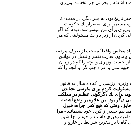
 وضع آشفته و بحرانی چرا نخست وزيری
ميتوانم بعد از گذشت سه سال عرض كنم كه نخست وزيری من مولود جبر تاريخ بود، نه چيز ديگر. در مدت 25
ند، من در حال مبارزه مستمر برای استقرار يك حكومت
يری برای من ميسر شد، ديدم كه اگر
ی كردن از زير بار يك مسئوليتی كه هر
زاد مجلس واقعا ً منتخب از طرف مردم،
 بدون قدرت تغيير و تبديل در قوانين،
از نخست وزيری و آنچه را كه در زمان
صر ملی و مترقی اعم از جبهه ملی و افراد چپ گرا يا آنچه را كه
هيچ چيز نميتوانست مرا از تعقيب هدفم باز بدارد، اينكه به من گفته بشود چرا نخست وزيری رژيمی را كه 25 سال به قانون
 مسئوليت كردم برای بكرسی نشاندن
ود، برای يك دگرگونی عظيم در مملكت
سی ديگر بود. من علاوه بر وضع آشفته
دقايق، وقتی كه هيچ كس جرات قبول
يدانيم چقدر از كرده خود پشيمانند - مرا
 داعيه رهبری داشتند و خود را جانشين
گاه يا در بدترين شرائط در خارج و