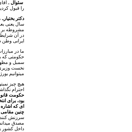
سئوال
ـ آقای
را قبول كردي
دكتر بختيارـ
مشروطه بر ط
در آن شرايط 
ايرانی وطن د
ما در مبارزا
حكومتی كه بق
سمبل و مظهر 
ميتوانيم بورژو
احترام نگذا
حكومت قانون
بود، برای ان
ای كه اشاره 
چنين مقامی ر
سرزنش كنند. 
مصدق ميدانست
داخل كشور زن