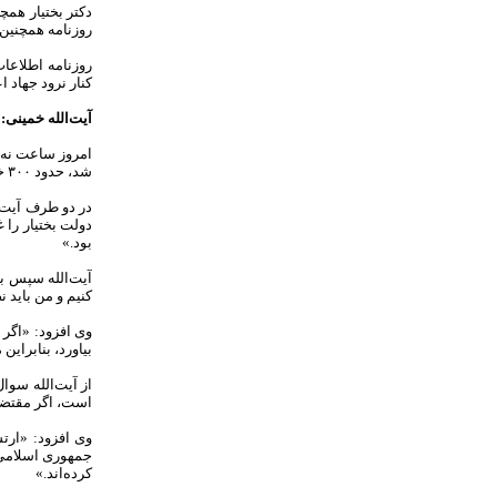
دکتر بختیار هم
روزنامه همچنین 
روزنامه اطلاعات
کنار نرود جهاد 
آیت‌الله خمینی: 
شد، حدود ۳۰۰ خبرنگار ایرانی و خارجی شرکت داشتند.
در دو طرف آیت‌ا
دولت بختیار را 
بود.»
آیت‌الله سپس به
کنیم و من باید 
وی افزود: «اگر 
بیاورد، بنابراین
از آیت‌الله سوال
است، اگر مقتضی
وی افزود: «ارتش
جمهوری اسلامی ح
کرده‌اند.»