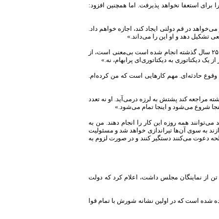
برای استعفا نخواهد پذیرفت‌. اما همچنین افزود:
ی‌خواهد در قم دولتی ایجاد کند، اجازه خواهم داد.
 تشکیل دهد و او این را می‌داند.»
نخست وزیر در‌باره سیاست‌های کلی آیت‌‌الله خمینی گفت: «بی‌معنی است. زیرا به نظر وی هر چه در ۲۵ سال گذشته انجام شده است بی‌معنی است، از
قوع حادثه‌ای. مهم کارهایی است که من کرده‌ام.
مراجعه کند پشتش به لرزه در‌می‌آید. او نه تعدد
نجا شروع می‌شود و اینجا تمام می‌شود.»
ی‌توانند همه روزه این کار را انجام دهند. من به
دازند به سوی آن‌ها تیراندازی خواهد شد و مسئولیت
لحه دعوت می‌کنند دستگیر کنند و در صورت لزوم به
وزنامه اطلاعات پانزدهم بهمن نوشت: «دکتر شاپور بختیار، نخست وزیر، در طی ملاقاتی که با ۱۵۳ تن از نماینگان مجلس داشت، اعلام کرد که دولت
ده شده است که در اولین نشانه شورش با تمام قوا