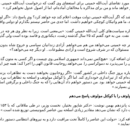
 مورد تقاضای آیت‌الله خمینی برای استعفای وی گفت که درخواست آیت‌الله خمینی را 
 خواهد ماند و من برای مذاکره با مخالفان آماده‌ام، اما از اصول عدول نخواهم کرد.»
شد که اگر آیت‌الله خمینی دولت موقت اعلام کند چه خواهد کرد؟ وی پاسخ داد: «اگر او م
، ما هم واتیکان کوچکی خواهیم داشت. اما جدی من حاضر نیستم بگذارم او دولتی واقعی
ت، دیکتاتوری و فاسد بوده است ولی گذر از یک دیکتاتوری به دیکتاتوری‌ای پر‌ابهام، نه.»
«هر چه خمینی می‌خواهد من هم می‌خواهم. آزادی زندانیان سیاسی و خروج شاه بدون و
مسئولان که در شرف شروع است و آزادی مطبوعات... او دیگر چه می‌خواهد؟»
 اضافه کرد: «هیچ‌کس نمی‌داند جمهوری اسلامی وی چیست و اگر کسی به متون گذشته 
را می‌پذیرد نه دموکراسی را. می‌خواهد روحانیت قانون الهی را اجرا کند؛ همه چیز ای
‌باره بروز جنگ داخلی در کشور گفت: «اگر روحانیون بخواهند دست به تظاهرات بزنند م
‌ام که از تیراندازی خودداری کند. اما اگر با کوکتل مولوتف و اسلحه به تظاهرات بپر
له خمینی خواهد بود. من دستور خواهم داد آن‌هایی را که به جنگ داخلی و برگرفتن اس
بسپارند.»
ولوتف را با کوکتل مولوتف پاسخ می‌دهم
ر
دارد که نشان می‌دهد مقادیر زیادی اسلحه بین عناصر کمونیستی توزیع شده است.»
 کرد: «دولت این عناصر را کاملاً تحت مراقبت دارد و به نیروهای انتظامی دستور دا
مایند.»