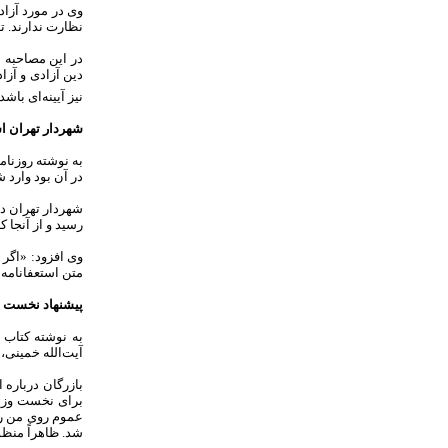
وی در مورد آزا
نظارت ندارند. تا
در این مصاحبه 
دین آزادی و آز
نیز آیینه‌ای باش
شهردار تهران اس
به نوشته روزنام
در آن بود وارد 
شهردار تهران در
رسید و از آنجا 
وی افزود: «اگر 
متن استعفا‌نامه 
پیشنهاد نخست و
به نوشته کتاب 
آیت‌الله خمینی،
برای نخست وزیری
عموم روی من رف
شد. ظاهراً منظو