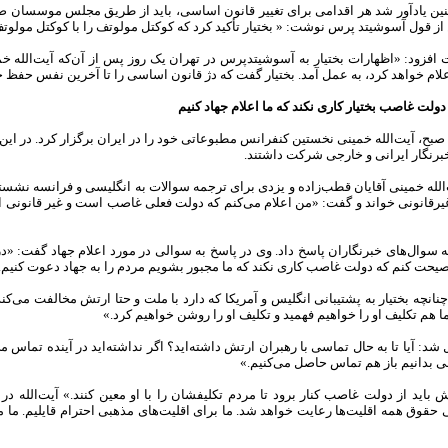
چنین یادآور شد هر اقدامی برای تغییر قانون اساسی، باید از طریق مجلس موسسان ص
از قول آسوشیتد پرس نوشت: « بختیار تأکید کرد که کوکتل مولوتف را با کوکتل مولوت
 افزود: «اظهارات بختیار به آسوشیتد‌پرس در تهران یک روز پس از آن‌که آیت‌الله خ
اعلام خواهد کرد، به عمل آمد. بختیار گفت که دژ قانون اساسی را تا آخرین نفس حفظ خ
دولت غاصب بختیار کاری نکند که ما اعلام جهاد کنیم
لله خمینی آقایان قطب‌زاده و یزدی برای ترجمه سوالات به انگلیسی و فرانسه نشستند. 
غیر‌قانونی خواند و گفت: «من اعلام می‌کنم که دولت فعلی غاصب است و غیر قانونی ا
 سوال‌های خبرنگاران پاسخ داد. وی در پاسخ به سوالی در مورد اعلام جهاد گفت: «در
نصیحت کنم که دولت غاصب کاری نکند که ما مجبور بشویم مردم را به جهاد دعوت کنیم.
چنانچه بختیار به پشتیبانی انگلیس و آمریکا که دارد با ملت و حتا ارتش مخالفت می‌ک
 ما هم تکلیف او را خواهیم فهمید و تکلیف او را روشن خواهیم کرد.»
 شد: آیا تا به حال تماسی با رهبران ارتش داشته‌اید؟ اگر نداشته‌اید در آینده تماس م
 بدانیم باز هم تماس حاصل می‌کنیم.»
 باید از دولت غاصب کنار برود تا مردم تکلیفشان را با او معین کنند.» آیت‌الله د
قوق همه اقلیت‌ها رعایت خواهد شد. ما برای اقلیت‌های مذهبی احترام قایلیم. ما متأ