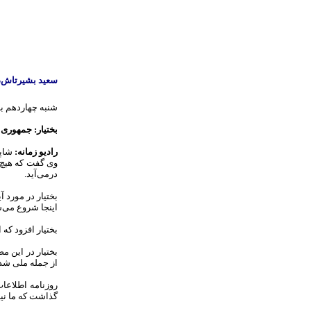
سعید بشیرتاش، 
شنبه چهاردهم بهمن ۱۳۵۷ برابر سوم فوریه 
بختیار: جمهوری 
راديو زمانه:
شاپو
وی گفت که هیچ‌
در‌می‌آید.
بختیار در مورد 
اینجا شروع می‌ش
بختیار افزود که
از جمله ملی شدن نفت. من به خود گفتم که ۲۵ سال گذشت
روزنامه اطلاعا
گذاشت که ما نیز