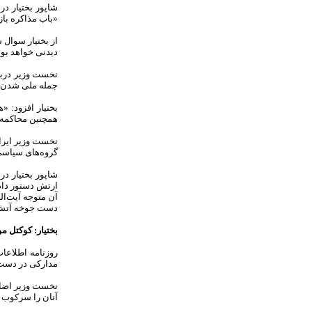
شاپور بختیار در
«باب مذاکره باز
از بختیار سوال 
دیدنی خواهد بود
جمله ملی شدن نفت. من به خود گفتم که ۲۵ سال گذشته زش
بختیار افزود: 
همچنین محاکمه 
نخست وزیر ایران
گروه‌های سیاسی 
شاپور بختیار در
ارتش دستور داده
آن متوجه آیت‌ال
دست جوخه آتش 
بختیار: کوکتل م
مدارکی در دست 
نخست وزیر اضافه
آنان را سرکوب ن