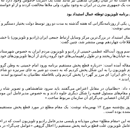
 است که در میان رهبران مذهبی نیز مانند ملت یک اکثریت خاموش وجود دارد که
یک جمهوری مدرن در ایران به وجود بیاورد، ولی ملاها مخالفت کردند و از او خواستند 
برنامه تلویزیون توطئه عمال استبداد بود
 یکی از روزنامه‌نگارانی که هفته گذشته به مدت دو روز توسط دولت بختیار دستگیر و آ
مینی نوشت:
ال استبداد در بزرگ‌ترین مرکز وسایل ارتباط جمعی ایران (رادیو و تلویزیون) با خشم
اطلاعات چهاردهم بهمن منتشر شد، چنین گفت:
 ورود آیت‌الله عظمی خمینی از رادیو و تلویزیون مردم ایران به خصوص شهرستانی‌
 خیابان‌ها ریختند و در طول راهپیمایی‌های خود گروه زیادی از آن‌ها تلویزیون‌های خود 
مقاله آمده است: «در‌باره قطع پخش مستقیم برنامه ورود امام خمینی به وطن گروهی 
آرم تلویزیون را به این شکل پخش کردیم که به دست دو شیر به جای سرنیزه دو شا
 «ای ایران؛ ای مرز پر گهر» را پخش کردیم ولی بلافاصله نظامیان به استودیو آمدند و ب
اندند.»
ه داد: «نظامیان در مقابل اعتراض می‌گفتند باید سرود شاهنشاهی و تصویر شاه را
و مقام‌های مسئول قضیه را شکل دیگری جلوه دادند و به خصوص مدیرعامل این موسس
 کارکنان اعتصابی چپ‌گرای آن سازمان مربوط ساخت.»
روزنامه کیهان روز پنج‌شنبه مورخ ۱۲ بهمن‌ماه نوشت: یک مقام مطلع در مورد 
نده بوده است...
ته این «مقام مطلع» سخن موذیانه و پلیسی مدیرعامل رادیو و تلویزیون است که در اخبا
مل تلویزیون علت قطع برنامه پخش مستقیم را اخلال گروهی «عوامل چپ‌گرا» در میا