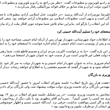
دی رادیو تلویزیون و مطبوعات گفت: «نظر من راجع به رادیو و تلویزیون و مطبوعات 
 کنون دولت ایران و شاه سابق بر خلاف قوائد بین‌المللی رفتار می‌کردند.»
علیرضا نوری‌زاده از آیت‌الله پرسید: «در حکومت عدل اسلامی آزادی مطبوعات تا چه
ادگی است و بدیهی است مطبوعات اسلامی نیز مطبوعات آزادی خواهند بود. سعی کنید
د که این انقلاب را بازگو کند. بنا‌براین تمام تلاش شما متوجه تنویر افکار ملت از راه ب
تعفای خود را تسلیم آیت‌الله خمینی کرد
ه اطلاعات جواد شهرستانی، شهردار تهران پس از آن‌که امام خمینی مصاحبه خود را با خ
شد و پس از بوسیدن دست امام خمینی از امام اجازه خواست تا استعفای خود را به ایش
 این باره گفت: «بنا به درخواست اکثریت مردم ایران و تصمیم قاطع ملت، شما رهبر ا
که دولت فعلی غیر قانونی است من از سمت خود به عنوان شهردار استعفا می‌دهم.»
امام ضروری بداند به عنوان شهردار امام خمینی و نه شهردار دولت به سر کار خود با
اضافه شود و به شهردار گفتند که تصمیم مقتضی را به اطلاع او خواهند رساند. دیدار آن‌ه
زیری به بازرگان
«هفت هزار روز تاریخ انقلاب» جلسه شورای انقلاب امروز با حضور آیت‌الله خمینی
 مهندس بازرگان برای نخست وزیری دولت موقت پیشنهاد شد، ولی بازرگان برای دادن ج
 چه کسی را تعیین کنیم؟‌... نمی‌دانم آقای مطهری بود یا یکی دیگر از روحانیون ش
ت و اگر کسی موافقت نداشت، حرفی نزد. آیت‌الله خمینی تبسم و اظهار خوشوقتی کر
ر ایشان از دو طرف، ملیون و روحانیون بود.»