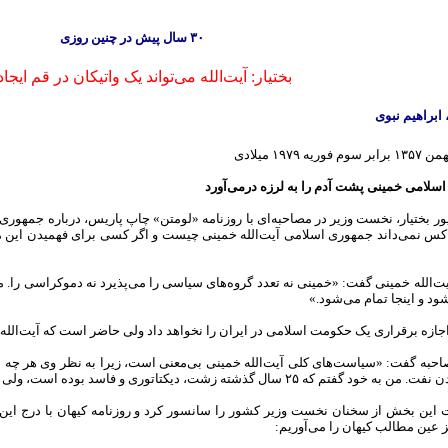
۳۰ سال پیش در چنین روزی
بختیار: آیت‌الله می‌تواند یک واتیکان در قم ایجاد
ابراهیم نبوی
۱۹۷۹ میلادی
اسلامی خمینی پشت آدم را به لرزه درمی‌آورد
ر بختیار، نخست وزیر در مصاحبه‌ای با روزنامه «لومتن» چاپ پاریس، در‌باره جمهور
کس نمی‌داند جمهوری اسلامی آیت‌الله خمینی چیست و اگر کسی برای فهمیدن این 
آیت‌الله خمینی گفت: «خمینی نه تعدد گروه‌های سیاسی را می‌پذیرد نه دموکراسی را. م
ود و اینجا تمام می‌شود.»
 اجازه برقراری یک حکومت اسلامی در ایران را نخواهد داد ولی حاضر است که آیت‌الله 
ه زشت، دیکتاتوری و فاسد بوده است، ولی گذر از یک دیکتاتوری به دیکتاتوری پر ابهام... نه.»
ت این بخش از سخنان نخست وزیر کشور را سانسور کرد و روزنامه کیهان با درج این س
 عین مطالب کیهان را می‌آوریم: