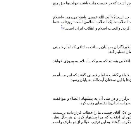
این است که در خدمت ملت باشند. دولت‌ها حق هیچ
 حد است؟» آیت‌الله خمینی پاسخ می‌دهد: «اسلام
 انقلاب ما یک انقلاب اسلامی است، روزنامه شما
1
یان کردن واقعیات اسلام و انقلاب ایران است.»
برنگاران به پایان رساند، به اتاقی که امام خمینی
ان تسلیم کند.
نقلابی هستید که به برکت اسلام به پیروزی خواهد
ز خواهم گشت.» امام خمینی گفتند که این مسأه به
ا با این سخنان آیت‌الله به پایان رسید.
 برگزار و در طی آن به پیشنهاد اعضاء و موافقت
واب، از آن‌ها تقاضای وقت کرد.
بازرگان در‌باره انتخابش به نخست وزیری نوشت: «در پی تشکیل جلسه شورای انقلاب در روز ۱۴ بهمن ۵۷، آقای خمینی ما را خطاب قرار داده پرسیدند
ورای انقلاب که مرا پیشنهاد کرد. در هر حال نظر
ده، گفتند به این ترتیب خیالم از دو طرف راحت