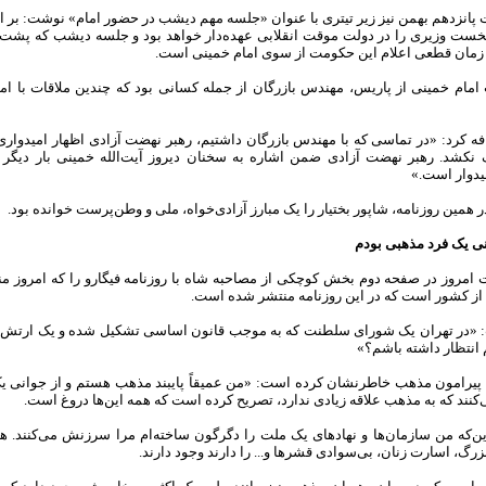
ت پانزدهم بهمن نیز زیر تیتری با عنوان «جلسه مهم دیشب در حضور امام» نوشت: بر
ست وزیری را در دولت موقت انقلابی عهده‌دار خواهد بود و جلسه دیشب که پشت 
ن زمان قطعی اعلام این حکومت از سوی امام خمینی است.
مام خمینی از پاریس، مهندس بازرگان از جمله کسانی بود که چندین ملاقات با 
افه کرد: «در تماسی که با مهندس بازرگان داشتیم، رهبر نهضت آزادی اظهار امیدوا
کشد. رهبر نهضت آزادی ضمن اشاره به سخنان دیروز آیت‌الله خمینی بار دیگر تص
یدوار است.»
همین روزنامه، شاپور بختیار را یک مبارز آزادی‌خواه، ملی و وطن‌پرست خوانده بود.
نی یک فرد مذهبی بودم
ت امروز در صفحه دوم بخش کوچکی از مصاحبه شاه با روزنامه فیگارو را که امروز 
 کشور است که در این روزنامه منتشر شده است.
 «در تهران یک شورای سلطنت که به موجب قانون اساسی تشکیل شده و یک ارتش و
 انتظار داشته باشم؟»
رامون مذهب خاطرنشان کرده است: «من عمیقاً پایبند مذهب هستم و از جوانی یک ف
ی‌کنند که به مذهب علاقه زیادی ندارد، تصریح کرده است که همه این‌ها دروغ است.
این‌که من سازمان‌ها و نهادهای یک ملت را دگرگون ساخته‌ام مرا سرزنش می‌کنند. ه
رگ، اسارت زنان، بی‌سوادی قشرها و‌... را دارند وجود دارند.