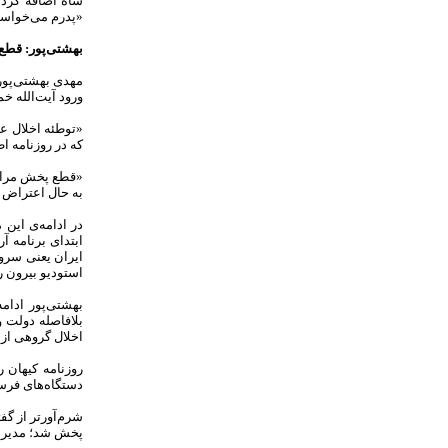
شاه اضافه کرده
«پدرم می‌خواست 
بهشتی‌پور: قطع 
مهدی بهشتی‌پور،
ورود آیت‌الله خ
«توطئه اخلال عم
که در روزنامه 
«قطع پخش مراسم
به حال اعتراض به
در ادامه‌ی این 
ابتدای برنامه 
ایران یعنی سرود
استودیو بیرون ر
بهشتی‌پور ادام
بلافاصله دولت 
اخلال گروهی از
دستگاه‌های فرست
شرم‌آورتر از گف
پخش شد؛ مدیرعا